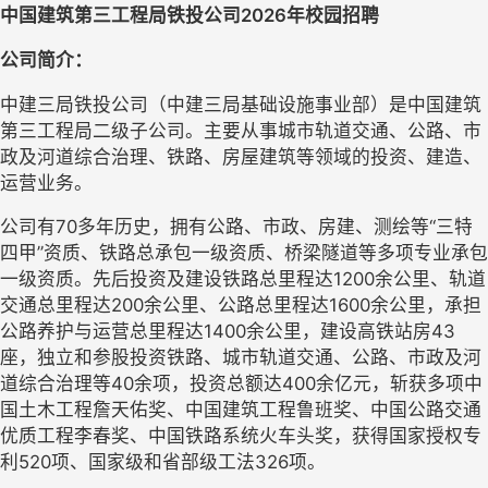
中国建筑第三工程局铁投公司
2026
年校园招聘
公司简介：
中建三局铁投公司（中建三局基础设施事业部）是中国建筑
第三工程局二级子公司。主要从事城市轨道交通、公路、市
政及河道综合治理、铁路、房屋建筑等领域的投资、建造、
运营业务。
公司有
70
多年历史，拥有公路、市政、房建、测绘等“三特
四甲”资质、铁路总承包一级资质、桥梁隧道等多项专业承包
一级资质。先后投资及建设铁路总里程达
1200
余公里、轨道
交通总里程达
200
余公里、公路总里程达
1600
余公里，承担
公路养护与运营总里程达
1400
余公里，建设高铁站房
43
座，独立和参股投资铁路、城市轨道交通、公路、市政及河
道综合治理等
40
余项，投资总额达
400
余亿元，斩获多项中
国土木工程詹天佑奖、中国建筑工程鲁班奖、中国公路交通
优质工程李春奖、中国铁路系统火车头奖，获得国家授权专
利
520
项、国家级和省部级工法
326
项。