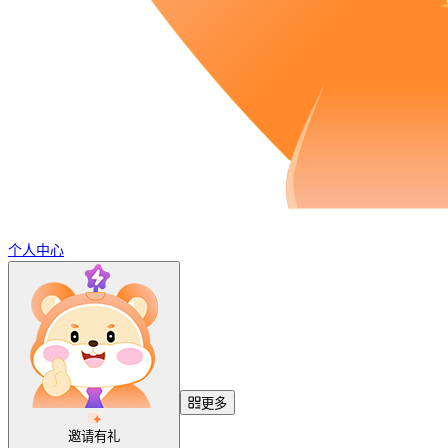
个人中心
更多
邀请有礼