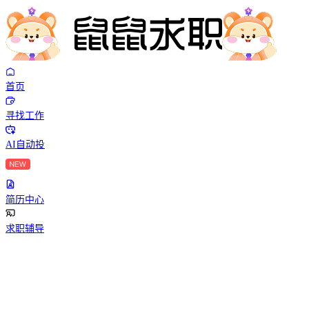
首页
寻找工作
AI自动投
简历中心
求职辅导