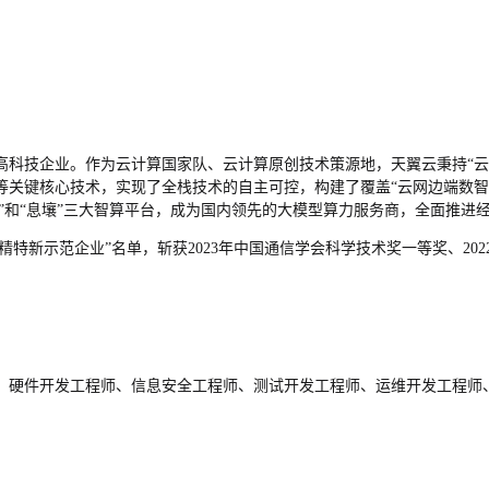
高科技企业。作为云计算国家队、云计算原创技术策源地，天翼云秉持
“
等关键核心技术，实现了全栈技术的自主可控，构建了覆盖“云网边端数智
”
和
“息壤”三大智算平台，成为国内领先的大模型算力服务商，全面推进
专精特新示范企业”名单，斩获2023年中国通信学会科学技术奖一等奖、2
、
硬件开发工程师
、
信息安全工程师
、
测试开发工程师
、
运维开发工程师