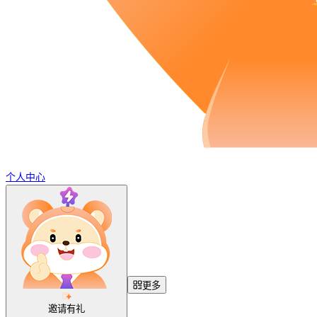
个人中心
更多
邀请有礼