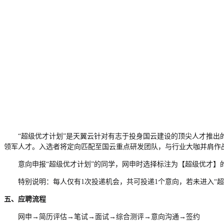
“
超级
优才计划
”是天翼云针对有志于投身国云建设的顶尖人才推出
领军人才。入选者将定向匹配至国云重点研发团队，与行业大咖并肩作战
意向申报
“
超级
优才计划
”的同学，网申时
选择标注为【超级优才】
特别说明：每人仅有
1次投递机会，共可投递1个意向，若未进入“
五、应聘流程
网申
→简历评估→笔试→面试→综合测评→意向沟通→签约