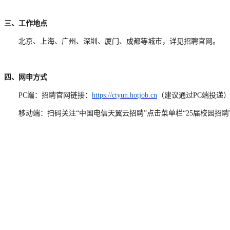
三、工作地点
北京、上海、广州、深圳、厦门、成都等城市，详见招聘官网。
四、
网申方式
PC端：
招聘官网
链接：
https://ctyun.hotjob.cn
（建议通过
P
C端投递
移动端：扫码关注
“中国电信天翼云招聘
”点击菜单栏“
2
5
届校园招聘