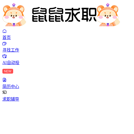
首页
寻找工作
AI自动投
简历中心
求职辅导