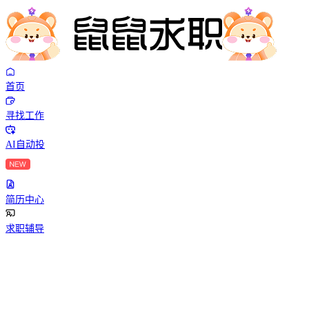
首页
寻找工作
AI自动投
简历中心
求职辅导