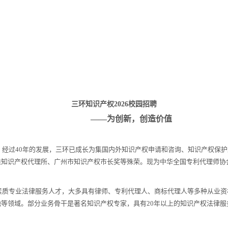
三环知识产权
202
6
校园招聘
——
为创新
，
创造价值
一。经过40年的发展，三环已成长为集国内外知识产权申请和咨询、知识产权保
佳知识产权代理所、广州市知识产权市长奖等殊荣。现为中华全国专利代理师协
高素质专业法律服务人才，大多具有律师、专利代理人、商标代理人等多种从业
等领域。部分业务骨干是著名知识产权专家，具有20年以上的知识产权法律服