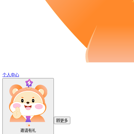
个人中心
更多
邀请有礼