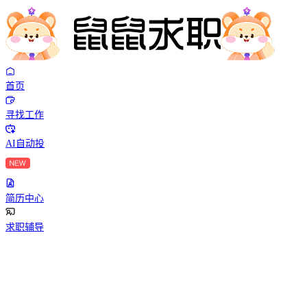
首页
寻找工作
AI自动投
简历中心
求职辅导