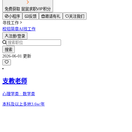
免费获取 鼠鼠求职VIP积分
小程序
反馈
邀请有礼
关注我们
寻找工作
校招简章
AI找工作
注册/登录
搜索
2026-06-01 更新
支教老师
心理学类 · 数学类
本科及以上
多地
3.6w/年