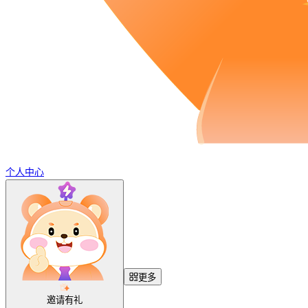
个人中心
更多
邀请有礼