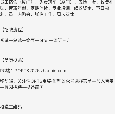
员工宿舍（厦门）、免费班车（厦门）、五险一金、餐费补
贴、带薪年假、定期体检、专业培训、绩效奖金、节日福
利、员工内购会、弹性工作、周末双休
【招聘流程】
初试—复试—终面—
offer
—签订三方
【简历投递】
PC
端：
PORTS2026.zhaopin.com
移动端：关注“
PORTS
宝姿招聘”公众号选择菜单—加入宝姿
—校园招聘—投递简历
投递二维码