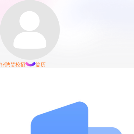
智聘鼠
校招
简历