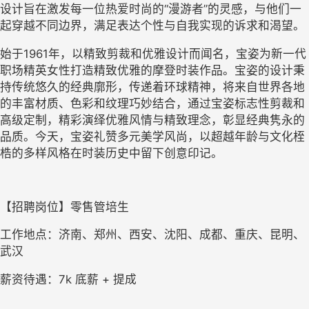
设计旨在激发每一位热爱时尚的“漫游者”的灵感，与他们一
起穿越不同边界，满足表达个性与自我实现的诉求和渴望。
始于
1961
年，以精致剪裁和优雅设计而闻名，宝姿为新一代
职场精英女性打造精致优雅的摩登时装作品。宝姿的设计秉
持传统悠久的经典廓形，传递着环球精神，将来自世界各地
的丰富材质、色彩和纹理巧妙结合，通过宝姿标志性剪裁和
高级定制，精彩演绎优雅风情与精致理念，彰显经典隽永的
品质。今天，宝姿礼赞多元美学风尚，以超越年龄与文化桎
梏的多样风格在时装历史中留下创意印记。
【招聘岗位】零售管培生
工作地点：济南、郑州、西安、沈阳、成都、重庆、昆明、
武汉
薪资待遇：
7k 
底薪
 + 
提成