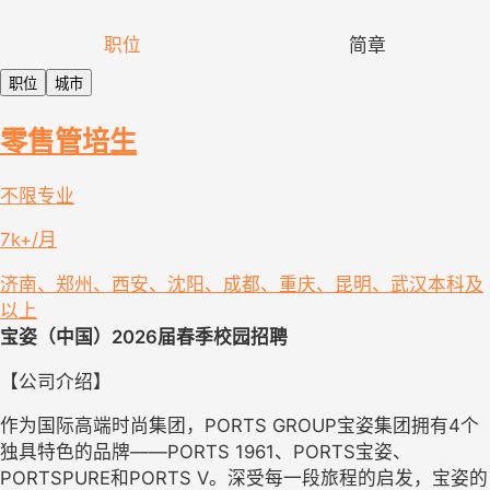
职位
简章
职位
城市
零售管培生
不限专业
7k+/月
济南、郑州、西安、沈阳、成都、重庆、昆明、武汉
本科及
以上
宝姿（中国）
2026
届春季校园招聘
【公司介绍】
作为国际高端时尚集团，
PORTS GROUP
宝姿集团拥有
4
个
独具特色的品牌——
PORTS 1961
、
PORTS
宝姿、
PORTSPURE
和
PORTS V
。深受每一段旅程的启发，宝姿的