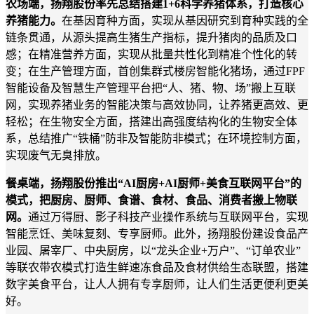
农场端，扬翔股份率先总结搭建
1+6科学养猪体系，打造核心
养猪能力。
在基因育种方面，实现从基因研究到育种实践的全
链条贯通，从源头提高生猪生产指标，提升猪肉的品质及口
感；在精准营养方面，实现从批量共性化到精准个性化的转
变；在生产管理方面，首创集群式楼房智能化猪场，通过
FPF
智能设备及智慧生产管理平台把“人、猪、物、场”搬上互联
网，实现养猪业务的智能决策与高效协同，让养猪更高效、更
轻松；在生物安全方面，搭建出高强度结构化的生物安全体
系，总结推广“铁桶”防非及智能防非模式；在环境控制方面，
实现废气无臭排放。
餐桌端，扬翔股份推出
“AI厨房+AI厨师+美食互联网平台”的
模式，把厨房、厨师、食谱、食材、食品、消费者搬上物联
网。
通过万得厨、影子科技产业操作系统与互联网平台，实现
智能烹饪、美味复刻、专享厨师。此外，扬翔股份建设食品产
业园、屠宰厂、中央厨房，以
“龙头企业+万户”、“订单农业”
等联农带农模式打造生鲜速冻食品及食材供给生态联盟，搭建
数字美食平台，让人人拥有专享厨师，让人们生活更便利更美
好。