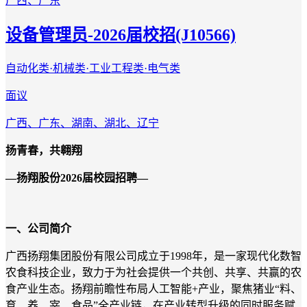
广西、广东
设备管理员-2026届校招(J10566)
自动化类·机械类·工业工程类·电气类
面议
广西、广东、湖南、湖北、辽宁
扬青春，共翱翔
—扬翔股份2
02
6届
校园招聘
—
一、公司简介
广西扬翔集团股份有限公司成立于
1998年，是一家现代化数智
农食科技企业，致力于为社会提供一个共创、共享、共赢的农
食产业生态。扬翔前瞻性布局人工智能+产业，聚焦猪业“料、
育、养、宰、食品”全产业链，在产业转型升级的同时服务赋