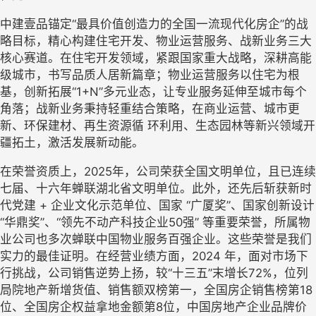
中建壹品锚定
“最具价值创造力的全国一流现代化房企”的战
略目标，精心构建住宅开发、物业运营服务、战新业务三大
核心赛道。
在住宅开发领域，紧跟国家重大战略，深耕高能
级城市
，书写品质人居新篇章；物业运营服务以住宅为根
基，创新拓展
“1+N”多元业态，让专业服务延伸至城市每个
角落；战新业务秉持轻重结合策略，在商业运营、城市更
新、环保建材、再生资源循 环利用、生态园林等新兴领域开
疆拓土，激活发展新动能。
在荣誉资质上，
2025年，公司荣获全国文明单位，且已连续
七届、十六年蝉联湖北省文明单位。此外，还先后斩获新时
代党建 + 企业文化示范单位、国家 “广厦奖”、国家创新设计 
“华鼎奖”、“领先不动产科技企业50强” 等重要荣誉，所属物
业公司也多次蝉联中国物业服务百强企业。这些荣誉是我们
实力的最佳证明。在经营业绩方面，2024 年，面对市场下
行挑战，公司销售逆势上扬，较“十三五”末增长72%，位列
局院地产新增货值、销售额
双榜第一
，全国
房企
销售榜
第
18
位
、全国房企权益拿地金额
第
8位
，中国房地产企业品牌价