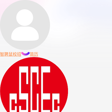
智聘鼠
校招
简历