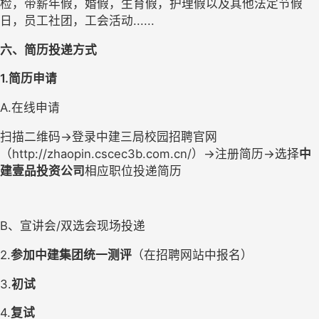
检，带薪年假，婚假，生育假，护理假以及其他法定
节假
日
，
员工社团，工会活动
......
六
、简历投递方式
1.简历申请
A.在线申请
扫描二维码
→
登录中建三局校园招聘官网
（
http://zhaopin.cscec3b.com.cn/
）
→
注册简历
→
选择
中
建壹品投资公司
相应职位投递简历
B、宣讲会/双选会现场投递
2.
参加中建集团统一测评
（在招聘网站中报名）
3
.
初试
4
.
复试