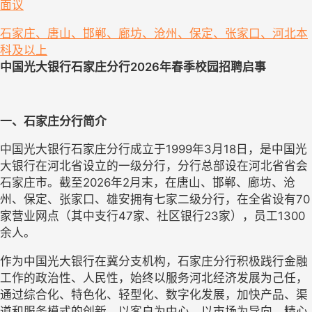
面议
石家庄、唐山、邯郸、廊坊、沧州、保定、张家口、河北
本
科及以上
中国光大银行
石家庄
分行
202
6
年
春季
校园招聘启事
一、
石家庄
分行简介
中国光大银行石家庄分行成立于
1999年3月18日，是中国光
大银行在河北省设立的一级分行，分行总部设在河北省省会
石家庄市。截至202
6
年
2
月末，在唐山、邯郸、廊坊、沧
州、保定、张家口、雄安拥有七家二级分行，在全省设有
70
家营业网点（其中支行
47家、社区银行2
3
家），员工
1300
余人。
作为中国光大银行在冀分支机构，石家庄分行积极践行金融
工作的政治性、人民性，始终以服务河北经济发展为己任，
通过综合化、特色化、轻型化、数字化发展，加快产品、渠
道和服务模式的创新，以客户为中心、以市场为导向，精心