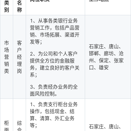
类
名
别
称
1、从事各类银行业务
营销工作，包括产品营
销、市场拓展、渠道开
发等； 
市
客
石家庄、唐山、
场
户
邯郸、廊坊、沧
2、为公司和个人客户
营
经
州、保定、张家
提供全方位的金融服
销
理
口、雄安
务，建立良好的客户关
类
岗
系； 
3、负责经办业务的全
面风险控制。
1、负责支行柜台业务
操作，包括现金、结
算、清算、外汇业务
柜
综
等； 
石家庄、唐山、
面
合