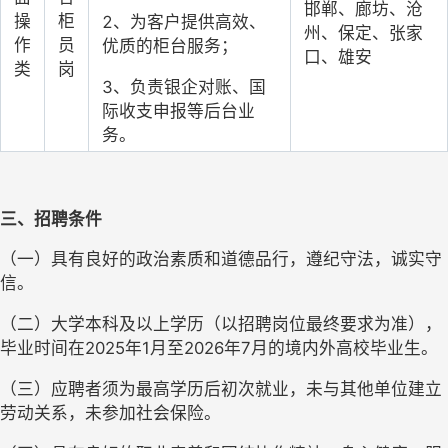
邯郸、廊坊、沧
操
柜
2、为客户提供高效、
州、保定、张家
作
员
优质的柜台服务；
口、雄安
类
岗
3、负责银企对账、国
际收支申报等后台业
务。
三、招聘条件
（一）具有良好的政治素质和道德品行，遵纪守法，诚实守
信。
（二）大学本科及以上学历（以招聘岗位最终要求为准），
毕业时间在
202
5
年
1月至202
6
年
7月的境内外高校毕业生。
（三）应聘者须为最高学历后初次就业，未与其他单位建立
劳动关系，未参加社会保险。