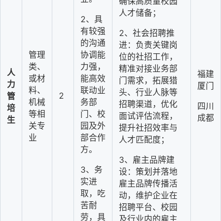
确保高质量校园
人才储备；
2
、具
有较强
2
、社会招聘推
的沟通
进：负责关键岗
协调能
管理
位的社招工作，
力强，
类、
精准对接业务部
人
福建
能高效
或材
门需求，拓展猎
力
厦门
联动业
料、
头、行业人脉等
2
管
务部
机械
招聘渠道，优化
四川
培
门、校
等相
面试评估流程，
成都
生
园及外
关专
提升社招效率与
部合作
业
人才匹配度；
方。
3
、雇主品牌建
3
、务
设：策划并落地
实进
雇主品牌传播活
取，吃
动，维护企业在
苦耐
招聘平台、校园
劳，具
及行业内的雇主