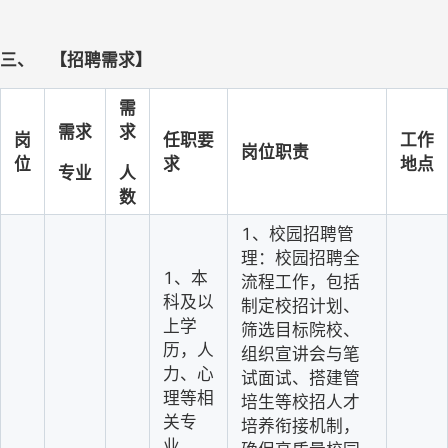
三、
【招聘需求】
需
需求
求
岗
任职要
工作
岗位职责
位
求
地点
专业
人
数
1
、校园招聘管
理：校园招聘全
1
、本
流程工作，包括
科及以
制定校招计划、
上学
筛选目标院校、
历，人
组织宣讲会与笔
力、心
试面试、搭建管
理等相
培生等校招人才
关专
培养衔接机制，
业。