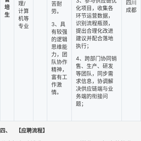
3
、参与供应链优
四川
理/
苦耐
培
化项目，收集各
成都
计算
劳。
生
环节运营数据，
机等
识别流程瓶颈，
3
、具
专业
提出合理化改进
有较强
建议并配合落地
的逻辑
执行；
思维能
力，团
4
、跨部门协同销
队协作
售、生产、研发
精神，
等团队，同步需
富有工
求信息，协调解
作激
决供应链端与业
情。
务端的衔接问
题；
四、
【应聘流程】