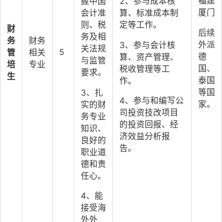
福建
握中国
2
、参与成本核
厦门
会计准
算、标准成本制
则、税
定等工作。
财
后续
务及相
务
财务
外派
3
、参与会计核
关法规
5
管
相关
德
算、资产管理、
与监管
培
专业
国、
税收管理等工
要求。
生
泰国
作。
等国
3
、扎
4
、参与和编写公
家。
实的财
司投资技改项目
务专业
的投资回报、经
知识、
济效益分析报
良好的
告。
职业道
德和责
任心。
4
、能
接受海
外外