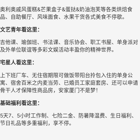
奥利奥戚风蛋糕&芒果盒子&蛋挞&奶油泡芙等各类烘焙食
品、自助餐厅、风味面食、水果干货各式美食不停歇。
文艺青年看这里：
吉他课、瑜伽班、书法课、音乐协会、职工书屋、单身派对
及外单位联谊等多彩文娱活动丰盈你的精神世界。
宅星人看这里：
上下班厂车、无住宿期限可做饭带阳台拎包入住的单身公
寓、宿舍百米之内麦当劳、已婚员工家庭套房、还可以申请
骨干人才保障性商品房，安家厦门不是梦！
基础福利看这里：
5
天7、5小时工作制、七险二金、防暑降温费、生日福利、
节日礼品等多重福利，享不停。