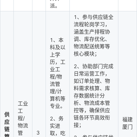
派。
1
、参与供应链全
流程轮岗学习，
涵盖生产排程协
调、库存优化、
1
、本
物流配送统筹等
科及以
核心模块；
上学
历，工
2
、协助部门完成
业工
日常运营工作，
程/物
如订单处理、物
流管
料需求核算、库
理/计
存数据统计分
算机等
析、物流成本管
工业
专业。
控等，确保供应
工
供
链各环节高效衔
程/
2
、务
福建
应
接；
物流
实进
厦门
链
3
管
取，吃
管