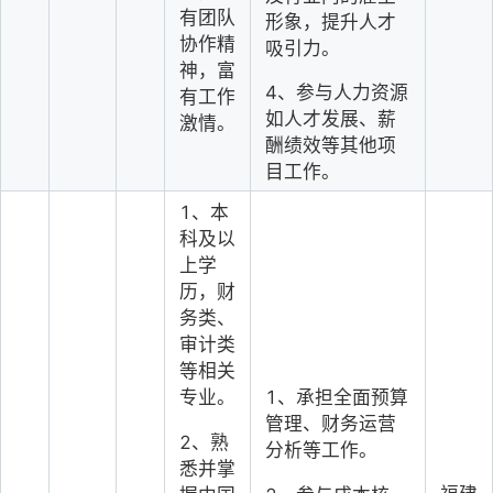
有团队
形象，提升人才
协作精
吸引力。
神，富
4
、参与人力资源
有工作
如人才发展、薪
激情。
酬绩效等其他项
目工作。
1
、本
科及以
上学
历，财
务类、
审计类
等相关
专业。
1
、承担全面预算
管理、财务运营
2
、熟
分析等工作。
悉并掌