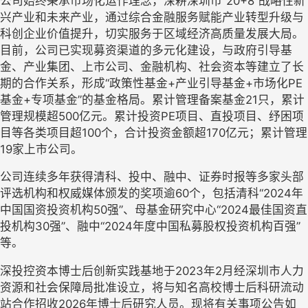
公司
始终
秉承市场化运作理念，
深耕深圳市“
20+8
”战略性新
兴产业和未来产业，通过综合金融服务赋能产业转型升级与
科创企业
价值提升
，切实服务于区域经济高质量发展大局
。
目前，公司
已实现募资渠道的多元化建设，与政府引导基
金、产业集团、上市公司、金融机构、社会资本等建立了长
期的合作关系，形成“政策性基金+产业引导基金+市场化
PE
基金+专项基金”的基金格局。累计管理备案基金
21
只，累计
管理规模
超
500
亿
元。累计投资
PE
项目、直投项目、纾困项
目等各类项目超
100
个，合计投资金额超
170
亿元；累计管理
19
家上市公司。
公司连续多年获得清科、投中、融中、证券时报等多家头部
评选机构和权威媒体颁发的奖项逾
60
个，包括清科“
2024
年
中国国资投资机构
50
强
”、母基金研究中心“
2024
最佳国资直
投机构
30
强
”、融中“
2024
年度中国
私募股权投资机构百强”
等。
深投控资本博士后创新实践基地于
2023
年
2
月经深圳市人力
资源和社会保障局批准设立，将与知名高校博士后科研流动
站合作招收
2026
年博士后研究人员。现将有关事项公告如