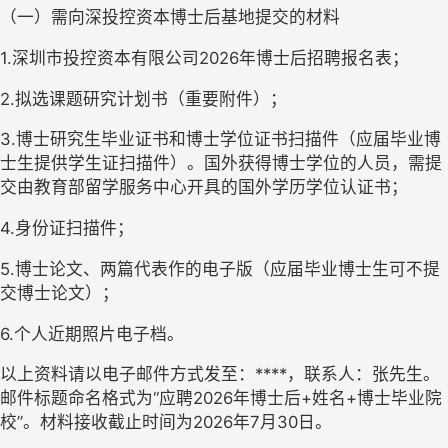
（一）需向深投控资本博士后基地提交的材料
1.
深圳市投控资本有限公司
2026
年博士后招聘报名表；
2.
拟选课题研究计划书（重要附件）；
3.
博士研究生毕业证书和博士学位证书扫描件（应届毕业博
士生提供学生证扫描件）。国外获得博士学位的人员，需提
交由教育部留学服务中心开具的国外学历学位认证书；
4.
身份证扫描件；
5.
博士论文、两篇代表作的电子版（应届毕业博士生可不提
交博士论文）；
6.
个人近期照片电子档。
以上资料请以电子邮件方式发至：
****
，联系人：张先生。
邮件标题命名格式
为“应
聘
2026
年博士后
+
姓名
+
博士毕业院
校”。材料
接收截止时间为
2026
年
7
月
30
日。