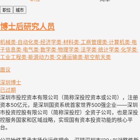
职位
城市
博士后研究人员
机械类·自动化类·经济学类·材料类·工商管理类·计算机类·电
子信息类·电气类·数学类·物理学类·法学类·统计学类·化学类·
工业工程类·能源动力类·交通运输类·航空航天类
面议
深圳
博士
已过期
深圳市投控资本有限公司（简称深投控资本或公司），注册
资本
50
亿元，是深圳国资系统首家世界
500
强企业——深圳
市投资控股有限公司（简称深投控）全资子公司，
也是深投
控
服务国家和区域战略，实现国有资本投资
功能的核心平
台
。