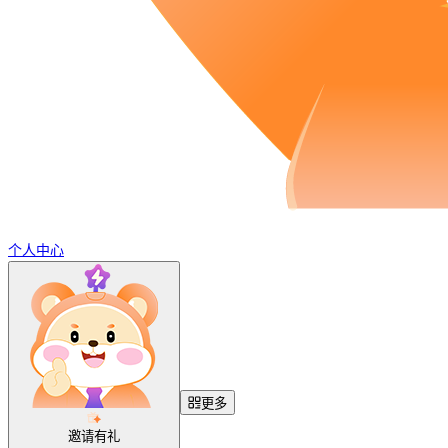
个人中心
更多
邀请有礼