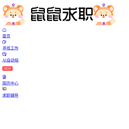
首页
寻找工作
AI自动投
简历中心
求职辅导