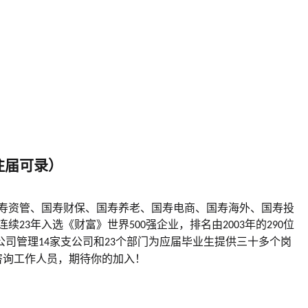
往届可录）
寿资管、国寿财保、国寿养老、国寿电商、国寿海外、国寿投
连续
年入选《财富》世界
强企业，排名由
年的
位
23
500
2003
290
公司管理
家支公司和
个部门为应届毕业生提供三十多个岗
14
23
咨询工作人员，期待你的加入！