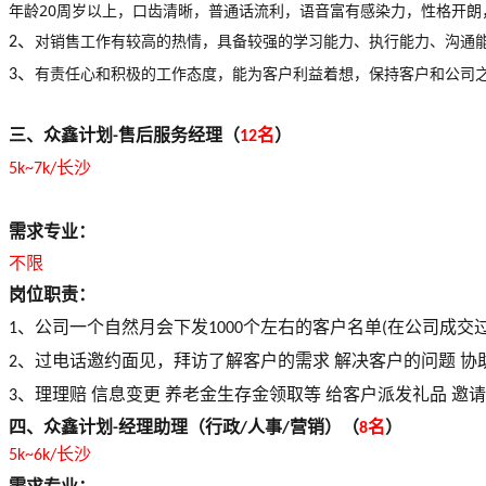
年龄
20周岁以上，口齿清晰，普通话流利，语音富有感染力，性格开朗
对销售工作有较高的热情，具备较强的学习能力、执行能力、沟通
、
2
有责任心和积极的工作态度，能为客户利益着想，保持客户和公司
、
3
三、
众鑫
计划
售后服务经理（
名
）
-
12
长沙
5k~7k/
需求专业：
不限
岗位职责：
、
公司一个自然月会下发
个左右的客户名单
在公司成交
1
1000
(
、
过电话邀约面见，拜访了解客户的需求
解决客户的问题
协
2
、
理理赔
信息变更
养老金生存金领取等
给客户派发礼品
邀请
3
四、
众鑫
计划
经理助理（行政
人事
营销）（
名
）
-
/
/
8
长沙
5k~6k/