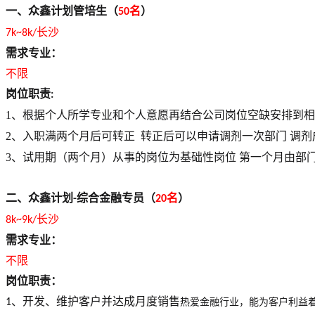
一、
众鑫
计划管培生（
名
）
50
长沙
7k~8k/
需求专业：
不限
岗位职责
:
1、根据个人所学专业和个人意愿再结合公司岗位空缺安排到
2、入职满两个月后可转正
转正后可以申请调剂一次部门
调剂
3、试用期（两个月）从事的岗位为基础性岗位 第一个月由部
二、
众鑫
计划
综合金融专员（
名
）
-
20
长沙
8k~9k/
需求专业：
不限
岗位职责：
热爱金融行业，能为客户利益
、开发、维护客户并达成月度销售
1