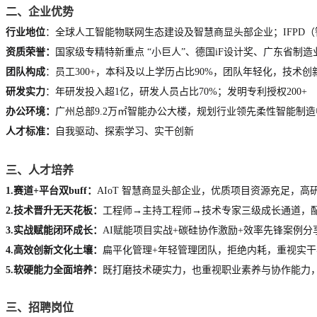
二、
企业
优势
行业地位
：全球人工智能物联网生态建设及智慧商显头部企业；IFPD
资质荣誉
：
国家级专精特新重点 “小巨人”、德国iF设计奖、广东省制
团队构成
：员工300+，本科及以上学历占比90%，团队年轻化，技术
研发实力
：年研发投入超1亿，研发人员占比70%；
发明
专利
授权200+
办公环境：
广州总部9.2万㎡智能办公大楼，规划行业领先柔性智能制
人才标准
：
自我驱动、探索学习、实干创新
三、人才培养
1.赛道+平台双buff：
AIoT 智慧商显头部企业，优质项目资源充足，
2.技术晋升无天花板：
工程师→主持工程师→技术专家三级成长通道，
3.实战赋能闭环成长：
AI赋能项目实战+碳硅协作激励+效率先锋案例
4.高效创新文化土壤：
扁平化管理+年轻
管理
团队，拒绝内耗，重视实干
5.软硬能力全面培养：
既打磨技术硬实力，也重视职业素养与协作能力
三
、
招聘岗位