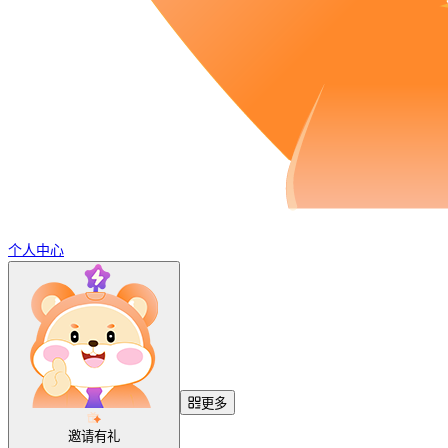
个人中心
更多
邀请有礼