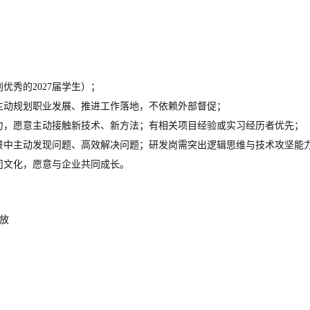
别优秀的
2027届学生
）；
主动规划职业发展、推进工作落地，不依赖外部督促；
力，愿意主动接触新技术、新方法；有相关项目经验或实习经历者优先；
景中主动发现问题、高效解决问题；研发岗需突出逻辑思维与技术攻坚能
司文化，愿意与企业共同成长。
发放