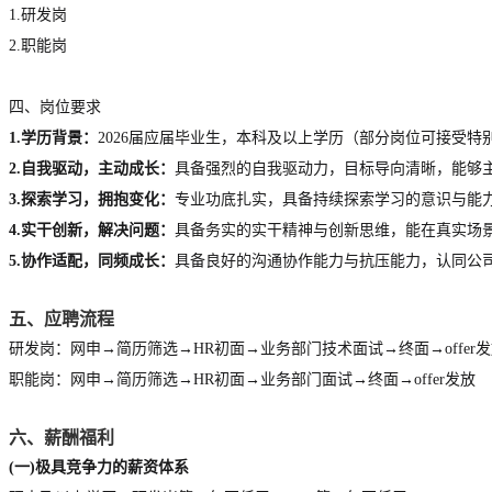
1.研发岗
2.职能岗
四、岗位要求
1.学历背景：
2026届应届毕业生，本科及以上学历（部分岗位可接受特
2.自我驱动，主动成长：
具备强烈的自我驱动力，目标导向清晰，能够
3.探索学习，拥抱变化：
专业功底扎实，具备持续探索学习的意识与能
4.实干创新，解决问题：
具备务实的实干精神与创新思维，能在真实场
5.协作适配，同频成长：
具备良好的沟通协作能力与抗压能力，认同公
五
、应聘流程
研发岗：网申→简历筛选→HR初面→业务部门技术面试→终面→offer
职能岗：网申→简历筛选→HR初面→业务部门面试→终面→offer发放
六
、薪酬福利
(一)极具竞争力的薪资体系