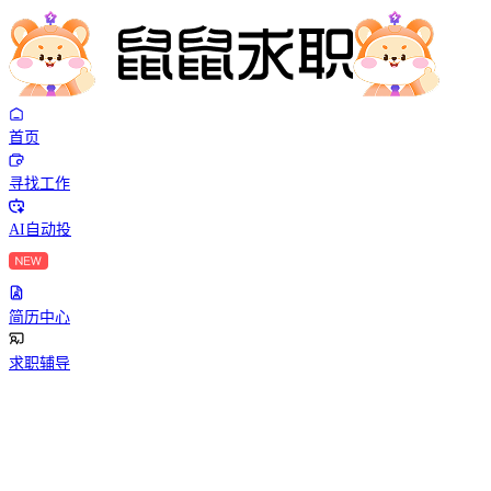
首页
寻找工作
AI自动投
简历中心
求职辅导