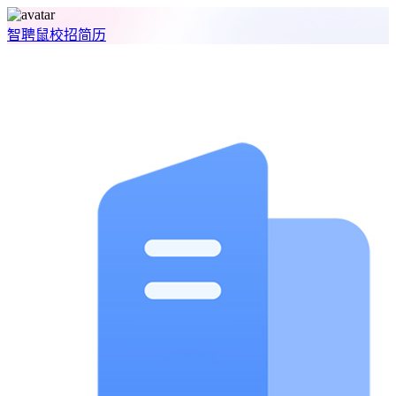
智聘鼠
校招
简历