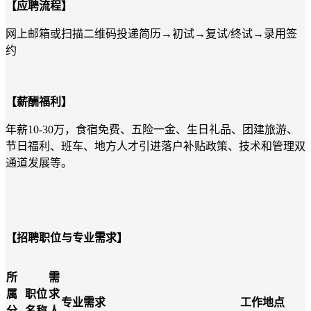
【应聘流程】
网上邮箱或扫描二维码投递简历
→初试→复试/终试→录用签
约
【薪酬福利】
年薪
10-30万，食宿免费、五险一金、生日礼品、团建旅游、
节日福利、班车、地方人才引进落户补贴政策、技术和管理双
通道发展等。
【招聘职位与专业需求】
所
需
属
职位
求
专业需求
工作地点
分
名称
人