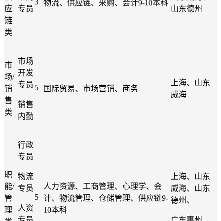
3
物流、供应链、采购、会计
9-10本科
应
专员
山东德州
链
类
市场
市
开发
场
/
上海、山东
专员
5
销
国际贸易、市场营销、商务
威海
售
销售
类
内勤
行政
专员
职
物流
上海、山东
能
/
人力资源、工商管理、心理学、会
专员
威海、山东
5
管
计、物流管理、仓储管理、供应链
9-
德州、
人资
理
10本科
专员
广东惠州