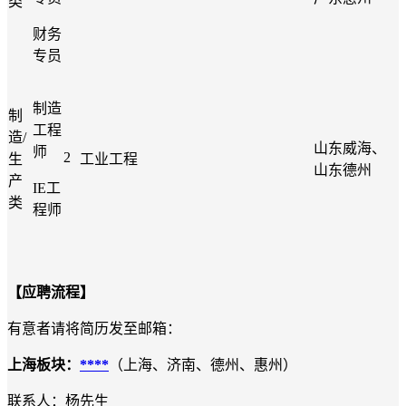
类
财务
专员
制造
制
工程
造
/
山东威海、
师
2
生
工业工程
山东德州
产
IE
工
类
程师
【应聘流程】
有意者请将简历发至邮箱：
上海板块：
****
（上海、济南、德州、惠州）
联系人：杨先生