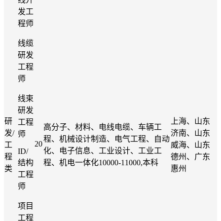
发工
程师
线缆
研发
工程
师
线束
研发
研
上海、山东
工程
高分子、材料、电线电缆、车辆工
发
/
济南、山东
师
程、机械设计制造、电气工程、自动
20
工
威海、山东
化、电子信息、工业设计、工业工
ID/
程
德州、广东
结构
程、机电一体化
10000-11000,本科
类
惠州
工程
师
项目
工程