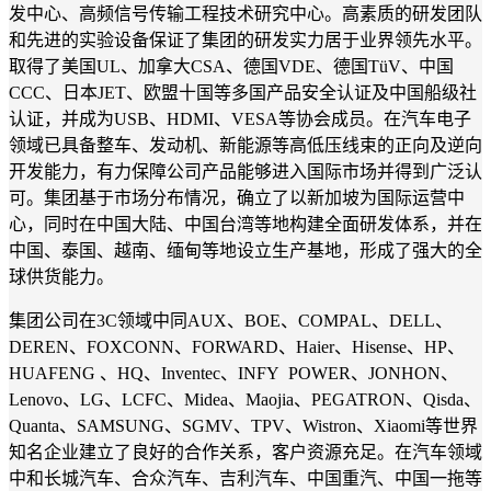
发中心、高频信号传输工程技术研究中心。高素质的研发团队
和先进的实验设备保证了集团的研发实力居于业界领先水平。
取得了美国
UL、加拿大CSA、德国VDE、德国TüV、中国
CCC、日本JET、欧盟十国等多国产品安全认证及中国船级社
认证，并成为USB、HDMI、VESA等协会成员。在汽车电子
领域已具备整车、发动机、新能源等高低压线束的正向及逆向
开发能力，有力保障公司产品能够进入国际市场并得到广泛认
可。
集团基于市场分布情况，确立了以新加坡为国际运营中
心，同时在中国大陆、中国台湾等地构建全面研发体系，并在
中国、泰国、越南、缅甸等地设立生产基地，形成了强大的全
球供货能力。
集团公司在
3C
领域中同
AUX
、
BOE
、
COMPAL
、
DELL
、
DEREN
、
FOXCONN
、
FORWARD
、
Haier
、
Hisense
、
HP
、
HUAFENG
、
HQ
、
Inventec
、
INFY POWER
、
JONHON
、
Lenovo
、
LG
、
LCFC
、
Midea
、
Maojia
、
PEGATRON
、
Qisda
、
Quanta
、
SAMSUNG
、
SGMV
、
TPV
、
Wistron
、
Xiaomi
等世界
知名企业建立了良好的合作关系
，
客户资源充足。在汽车领域
中和长城汽车、合众汽车、吉利汽车、中国重汽、中国一拖等