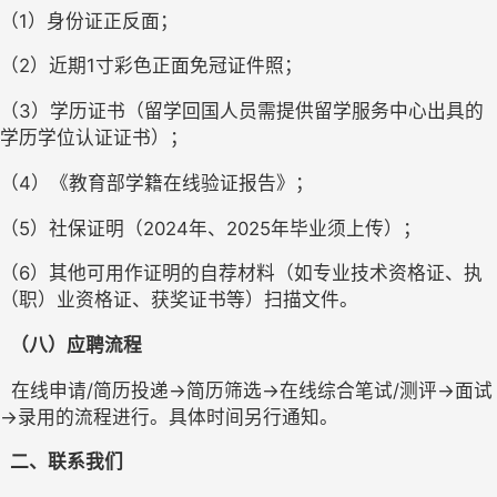
（1）
身份证正反面；
（2）
近期
1寸彩色正面免冠证件照
；
（3）
学历证书（留学回国人员需提供留学服务中心出具的
学历学位认证证书）
；
（4）
《教育部学籍在线验证报告
‌》
；
（5）
社保证明（
2024年、2025年毕业须上传）；
（6）
其他
可用作证明的自荐材料（如专业技术资格证、执
（职）业资格证
、
获奖证书等）扫描文件
。
 （八
）应聘
流程
 在线申请
/简历投递→
简历筛选
→在线综合笔试/测评→面试
→
录用
的流程进行。
具体时间另行通知。
 二、联系我们