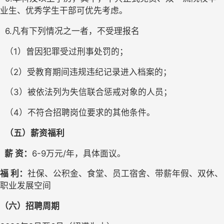
业生、优秀学生干部可优先考虑
。
6.凡有下列情况之一者，不受理报名
  （
1）曾因犯罪受过刑事处罚的
；
  （
2）受教育期间违规违纪记录进入档案的
；
  （
3）被依法列为失信联合惩戒对象的人员
；
  （
4）不符合招聘岗位要求的其他条件。
（五）薪资福利
薪
资：
6-9万元/年，具体面议
。
福
利：
社保、公积金、食堂、员工宿舍、带薪年假、双休、
职业发展空间
（六）招聘周期