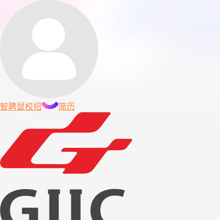
智聘鼠
校招
简历