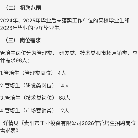
（二）
招聘范围
2
02
4年
、
2025年毕业后未落实工作单位的高校毕业生
和
202
6
年
毕业的
应届毕业生。
（三）
岗位需求
管培生岗位分为管理类、
研发类
、技术类和
市场
营销类，总
计需求
98
人：
1.
管培生（管理类岗位）
4
人
2.
管培生（研发类岗位）
14
人
3.
管培生（技术类岗位）
68
人
4.
管培生（市场营销类）
12
人
  详情见《贵阳市工业投资有限公司
2026年管培生
招聘
岗位
需求表》