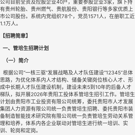
公司目前全资及控股企业
40户，重要参股企业3家，旗下持
有贵州轮胎、贵州燃气、贵航股份、贵阳银行等多家优质上
市公司股份。系统内党组织
78
个，党员
1571
人，在册职工近
1.
1
万人。
【招聘简章】
一、管培生招聘计划
（一）简介
根据公司
“一核三驱”发展战略及人才队伍建设“12345”总体
思路，为优化体系内人才结构、储备关键岗位核心人才、形
成中长期人才队伍建设机制，建设未来5到10年的后备人才
梯队，拟开展2026年贵阳工投体系管培生招引工作
。管培生
计划由
贵阳市工业投资有限公司
统筹，委托
贵阳市人才发展
集团人力资源有限公司
统一负责管培生招聘、委托贵阳市装
备制造智能技术研究院有限公司统一负责管培生劳动关系管
理和培养，体系内各企业联动对管培生进行统一培训、实
训、轮岗和定岗。