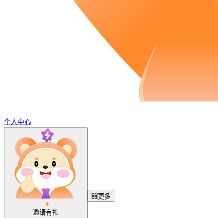
个人中心
更多
邀请有礼