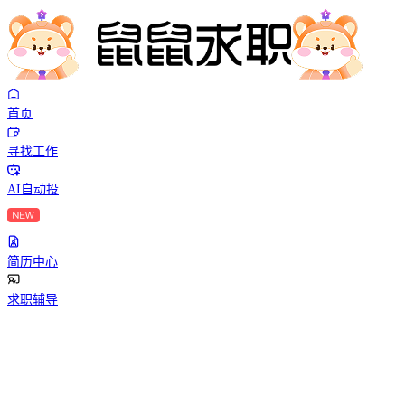
首页
寻找工作
AI自动投
简历中心
求职辅导