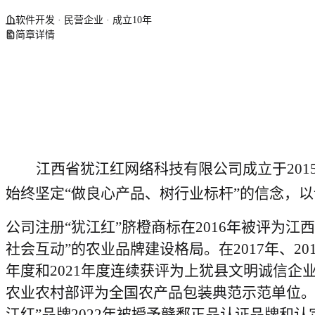
软件开发 · 民营企业 · 成立10年
简章详情
江西省犹江红网络科技有限公司
成立于
201
始终坚定
“做良心产品、树行业标杆”的
信念，
以
公司
注册
“犹江红”脐橙商标在2016年被评为江
社会互动”的农业品牌建设格局。
在
2017年、20
年度和
2021
年度连续获评为上犹县文明诚信企
农业农村部评为全国农产品包装典范示范单位
江红”品牌2022年被授予赣鄱正品认证品牌和