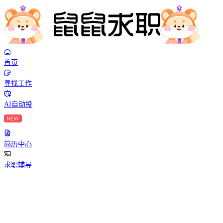
首页
寻找工作
AI自动投
简历中心
求职辅导