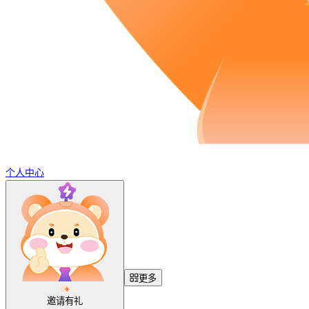
个人中心
更多
邀请有礼