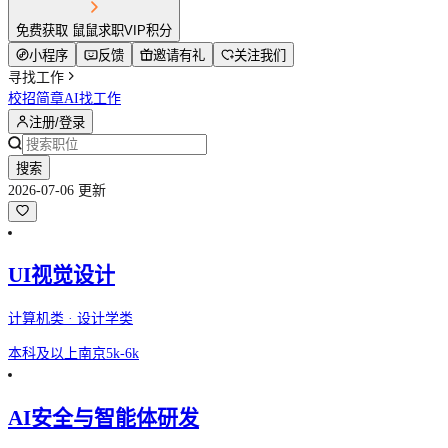
免费获取 鼠鼠求职VIP积分
小程序
反馈
邀请有礼
关注我们
寻找工作
校招简章
AI找工作
注册/登录
搜索
2026-07-06 更新
UI视觉设计
计算机类 · 设计学类
本科及以上
南京
5k-6k
AI安全与智能体研发