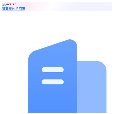
智聘鼠
校招
简历