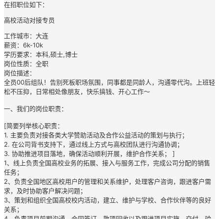
在招职位如下：
高校活动对接专员
工作城市：大连
薪资：6k-10k
学历要求：本科,硕士,博士
岗位性质：全职
岗位描述：
全员00后组队！告别死板职场氛围，同事都是同龄人，沟通零代沟。上班轻
松不压抑，日常相处像朋友，快乐搞钱、开心工作～
一、我们的岗位职责：
[简要列举核心职责：
1. 主要负责对接各类大学赞助活动及合作公益活动的策划与执行；
2. 在公司背书支持下，通过线上方式与高校团队进行沟通协调；
3. 协助推进项目落地，确保活动顺利开展，维护合作关系； ]
1、线上负责全国高校业务的拓展、接入与服务工作，完成公司分配的销售
任务；
2、负责全国地区高校用户的管理和关系维护，处理客户咨询，跟进客户需
求，及时协助客户解决问题；
3、策划和组织全国高校校内活动，建立、维护与学校、合作伙伴等的良好
关系；
4、负责项目前期沟通、合同签订、款项回收以及跟进项目实施、交付、验