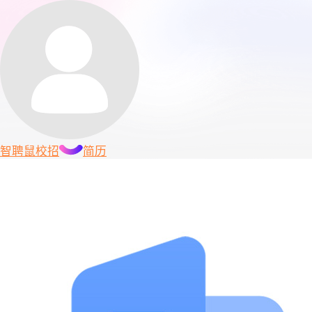
智聘鼠
校招
简历