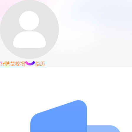
智聘鼠
校招
简历