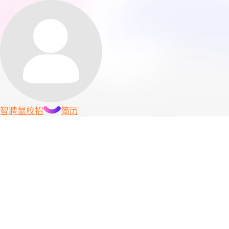
智聘鼠
校招
简历