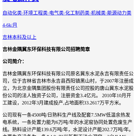
自动化类·环境工程类·电气类·化工制药类·机械类·能源动力类
4-6k/月
吉林
本科及以上
吉林金隅冀东环保科技有限公司招聘简章
公司简介
：
吉林金隅冀东环保科技有限公司原名冀东水泥永吉有限责任公
司，位于吉林省吉林市永吉县西阳镇黑山村，于
2007年注册成
立，为北京金隅集团股份有限责任公司控股的唐山冀东水泥股
份公司的法人独资子公司，注册资金3.4亿元。 2010年10月开
工建设，2012年3月建成投产,占地面积33.2617万平方米。
公司现有一条
4500吨/日熟料生产线及配套7.5MW低温余热发
电系统，一条处置力能为6万吨/年的水泥窑协同处置危废生产
线。熟料设计产能139.6万吨/年，水泥设计产能202.7万吨/年。