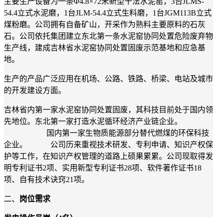
主要生产设备为一条Φ4.8×72米新型干法水泥窑，3台JLMS-
54.4立式水泥磨，1台JLM-54.4立式生料磨，1台JGM113B立式
煤粉磨。公司拥有自备矿山，开采作为熟料主要原料的石灰
石。
公司依托集团建立
东北第一条水泥窑协同处置危险废弃物
生产线，建成吉林省水泥窑协同处置固废示范基地和应急基
地。
生产的产品广泛应用在机场、公路、铁路、桥梁、电站及城市
的开发建设方面。
吉林省内第一家水泥窑协同处置固废，其科技目前处于国内领
先地位。东北第一家打造水泥循环经济产业链企业。
国内第一家生物质能源部分替代燃煤的环保科技
企业。
公司历来重视技术研发、专利申请、知识产权保
护等工作，在知识产权管理的道路上硕果累累。公司现取得发
明专利证书
2项、实用新型专利证书28项、软件著作证书18
项、自有技术诀窍21项。
二、
岗位
需求