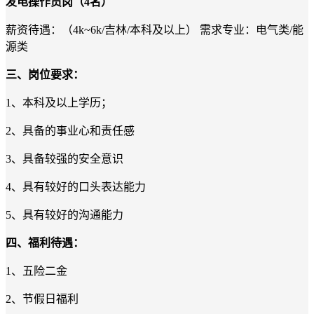
发电操作员岗
（
4
名
）
薪资待遇：
（
4
k~
6
k/
吉林
/
本科
及以上）
需求专业
：
电气类
/
能
源类
三、
岗位要求：
1
、
本科
及以上学历；
2
、具备的事业心和责任感
3
、
具备较强的安全意识
4
、
具有较好的口头表达能力
5
、
具有较好的沟通能力
四、
福利待遇
：
1
、
五险二金
2
、
节假日福利