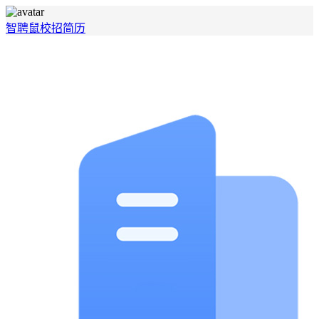
智聘鼠
校招
简历