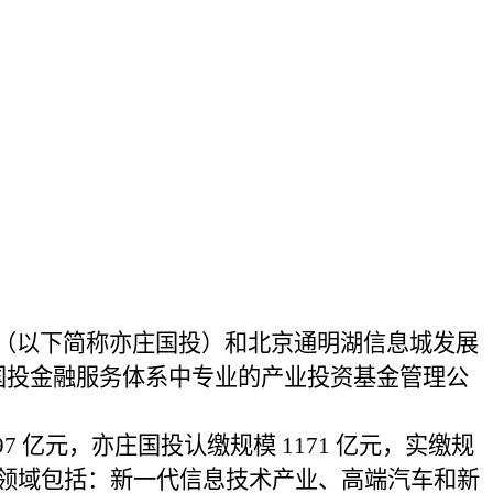
（以下简称亦庄国
投）和北京通明湖信息城发展
国投金融服务体系中专业的产业投资基金管理公
97 亿元，亦庄国
投认缴规模 1171 亿元，实缴规
领域包括：新一代信息
技术产业、高端汽车和新