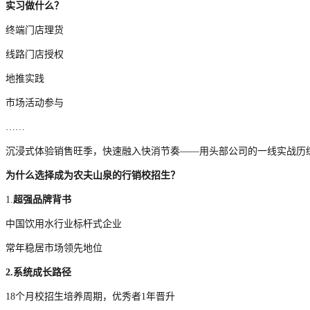
实习做什么？
终端门店理货
线路门店授权
地推实践
市场活动参与
……
沉浸式体验销售旺季，快速融入快消节奏——用头部公司的一线实战历
为什么选择成为农夫山泉的行销校招生？
1.
超强品牌背书
中国饮用水行业标杆式企业
常年稳居市场领先地位
2.系统成长路径
18个月校招生培养周期，优秀者1年晋升