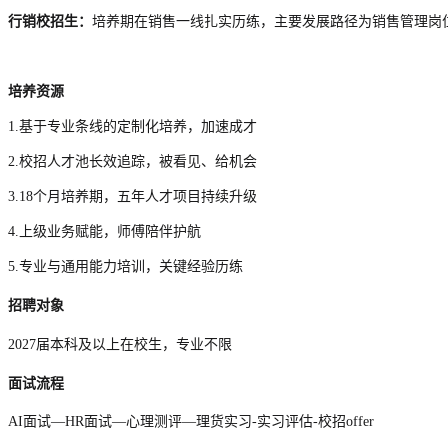
行销校招生：
培养期在销售一线扎实历练，主要发展路径为销售管理岗
培养资源
1.基于专业条线的定制化培养，加速成才
2.校招人才池长效追踪，被看见、给机会
3.18个月培养期，五年人才项目持续升级
4.上级业务赋能，师傅陪伴护航
5.专业与通用能力培训，关键经验历练
招聘对象
2027届本科及以上在校生，专业不限
面试流程
AI面试—HR面试—心理测评—理货实习-实习评估-校招offer