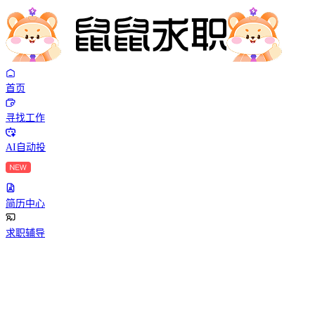
首页
寻找工作
AI自动投
简历中心
求职辅导