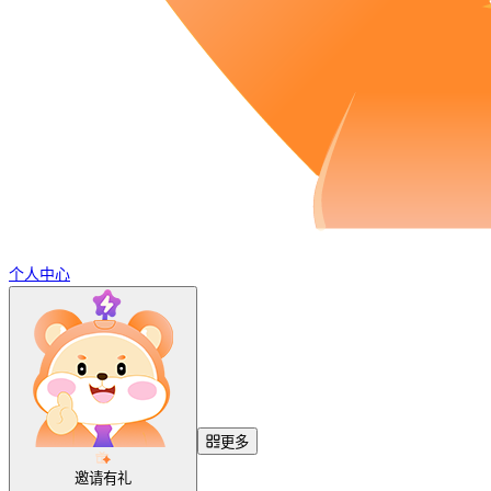
个人中心
更多
邀请有礼