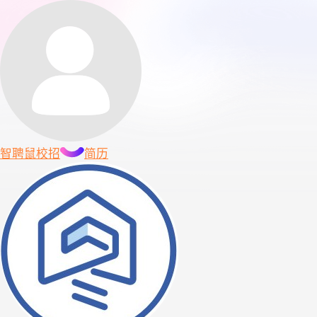
智聘鼠
校招
简历