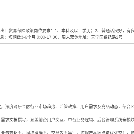
出口贸易保险政策岗位要求：1、本科及以上学历；2、普通话良好，有良
：短期做3-6个月 9:00-17:30，周末双休地址：天宁区锦绣路2号
制定，深度调研金融行业市场趋势、监管政策、用户需求及竞品动态，结合
建、需求文档撰写，涵盖前台用户交互、中台业务逻辑、后台管理系统全模
度、业务转化率、风控准确率、交易效率等），挖掘产品痛点与优化空间，