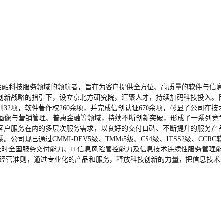
方)作为金融科技服务领域的领航者，旨在为客户提供全方位、高质量的软件
创新战略的指引下，设立京北方研究院，汇聚人才，持续加码科技投入。
32项，软件著作权260余项，并完成信创认证670余项，彰显了公司在
能画像与营销管理、普惠金融等领域，持续不断创新突破，形成了一系列竞
及客户服务在内的多层次服务需求，以良好的交付口碑、不断提升的服务产
已通过CMMI-DEV5级、TMMi5级、CS4级、ITSS2级、CCR
的全时全国服务交付能力、IT信息风险管控能力及信息技术连续性服务管理
的经营准则，通过专业化的产品和服务，释放科技创新的力量，把信息技