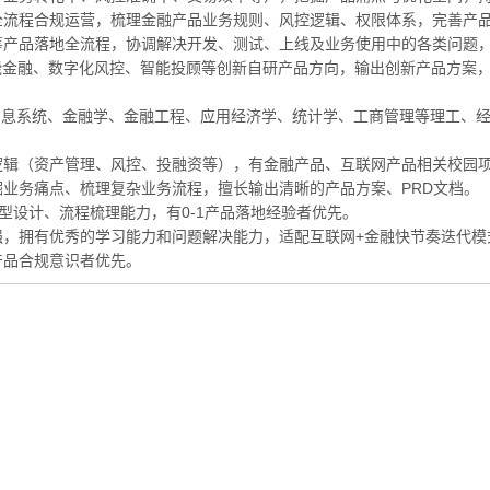
品全流程合规运营，梳理金融产品业务规则、风控逻辑、权限体系，完善产
统筹产品落地全流程，协调解决开发、测试、上线及业务使用中的各类问题
赋能金融、数字化风控、智能投顾等创新自研产品方向，输出创新产品方案
信息系统、金融学、金融工程、应用经济学、统计学、工商管理等理工、
务逻辑（资产管理、风控、投融资等），有金融产品、互联网产品相关校园
掘业务痛点、梳理复杂业务流程，擅长输出清晰的产品方案、PRD文档。
的产品原型设计、流程梳理能力，有0-1产品落地经验者优先。
力强，拥有优秀的学习能力和问题解决能力，适配互联网+金融快节奏迭代模
产品合规意识者优先。