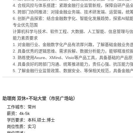
4. 合规风控与体系搭建：紧跟金融行业监管新规，保障自研产
5. 跨部门协同推进：对接金融业务端、技术研发端、运营端，
6. 创新产品探索：结合金融数字化、智能化发展趋势，探索AI
专业优先范围
计算机科学与技术、软件工程、大数据、人工智能、信息管理与
能力素质要求
1. 对金融行业、金融数字化产品有浓厚兴趣，了解基础金融业
2. 具备优秀的逻辑思维、需求拆解、数据分析能力，能够精准挖
3. 熟练使用Axure、XMind、Visio等产品工具，具备基础
4. 具备良好的跨部门沟通、统筹推进能力，责任心强、抗压能
5. 了解金融行业监管政策、数据安全、等保相关规范，具备金融
助理岗 双休+不站大堂（市民广场站）
工作城市：常州
薪资：4k-5k
学历要求：本科,硕士,博士
岗位性质：实习
岗位描述：