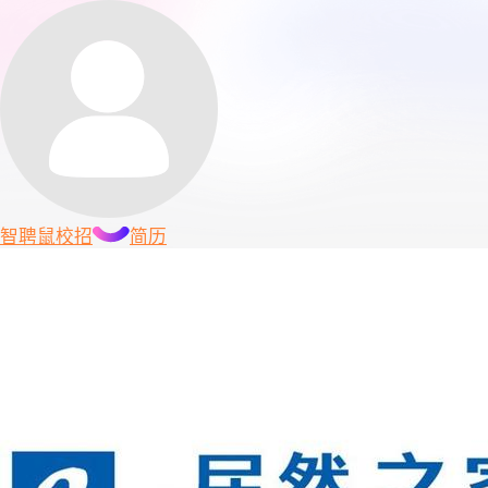
智聘鼠
校招
简历