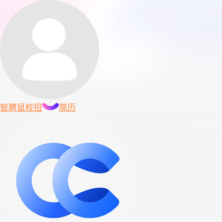
智聘鼠
校招
简历