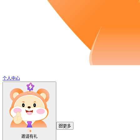
个人中心
更多
邀请有礼