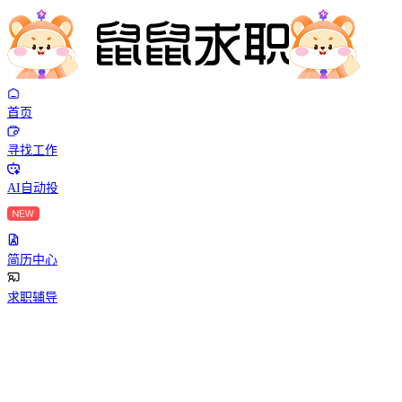
首页
寻找工作
AI自动投
简历中心
求职辅导