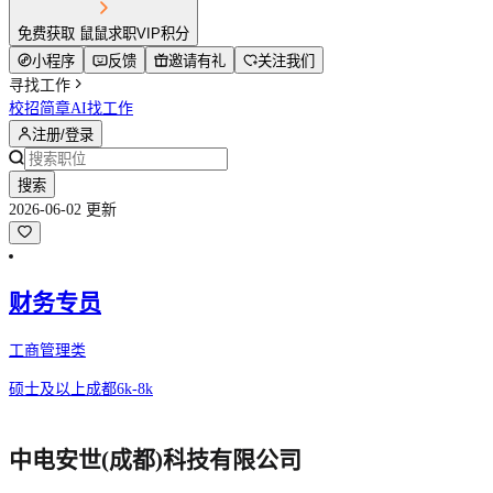
免费获取 鼠鼠求职VIP积分
小程序
反馈
邀请有礼
关注我们
寻找工作
校招简章
AI找工作
注册/登录
搜索
2026-06-02 更新
财务专员
工商管理类
硕士及以上
成都
6k-8k
中电安世(成都)科技有限公司