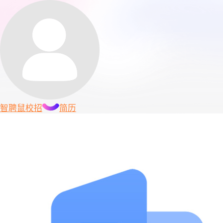
智聘鼠
校招
简历