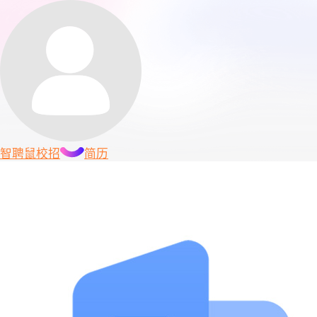
智聘鼠
校招
简历