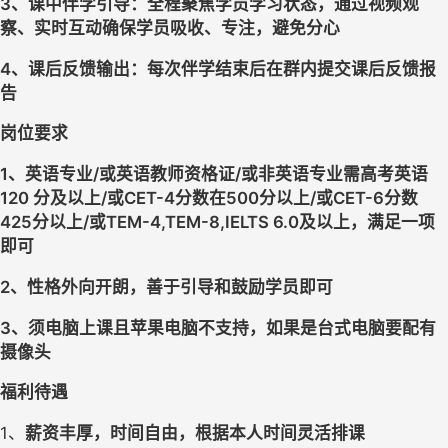
3
、课中伴学引导：全程聚焦学员学习状态，通过视频观
察、实时互动确保学员吸收、专注，避免分心
4
、课后反馈输出：每次伴学结束后在群内提交课后反馈报
告
岗位要求
1
、英语专业
/
或英语教师资格证
/
或非英语专业需高考英语 
120 
分及以上
/
或
CET-4
分数在
500
分以上
/
或
CET-6
分数
425
分以上
/
或
TEM-4,TEM-8,IELTS 6.0
及以上，满足一项
即可
2
、性格外向开朗，善于引导和鼓励学员即可
3
、须电脑上课且苹果电脑不支持，如果是台式电脑要配有
摄像头
福利待遇
1、
薪资丰厚，时间自由，根据本人时间灵活排课