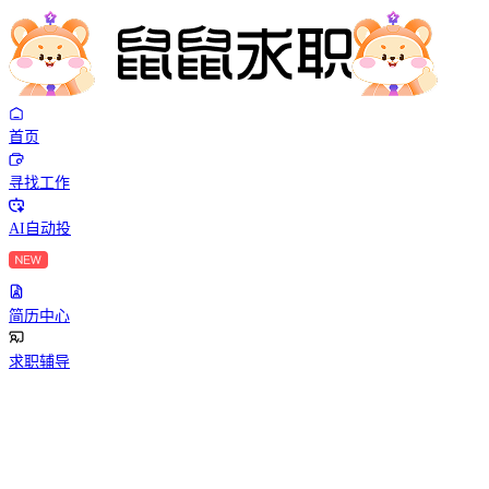
首页
寻找工作
AI自动投
简历中心
求职辅导