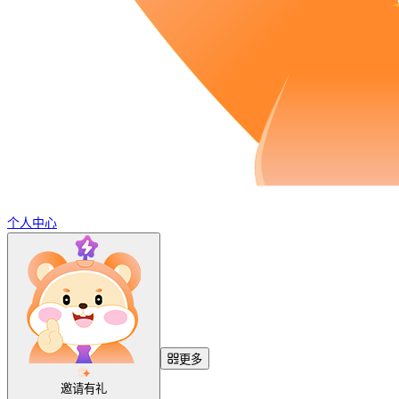
个人中心
更多
邀请有礼