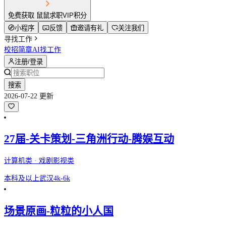
免费获取 鼠鼠求职VIP积分
小程序
反馈
邀请有礼
关注我们
寻找工作
校招简章
AI找工作
注册/登录
搜索
2026-07-22 更新
27届-关卡策划-三角洲行动-腾娱互动
计算机类 · 戏剧影视类
本科及以上
武汉
4k-6k
场景原画-粒粒的小人国