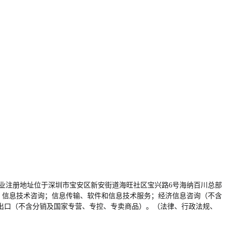
56E，企业注册地址位于深圳市宝安区新安街道海旺社区宝兴路6号海纳百川总部
；信息技术咨询；信息传输、软件和信息技术服务；经济信息咨询（不含
出口（不含分销及国家专营、专控、专卖商品）。（法律、行政法规、