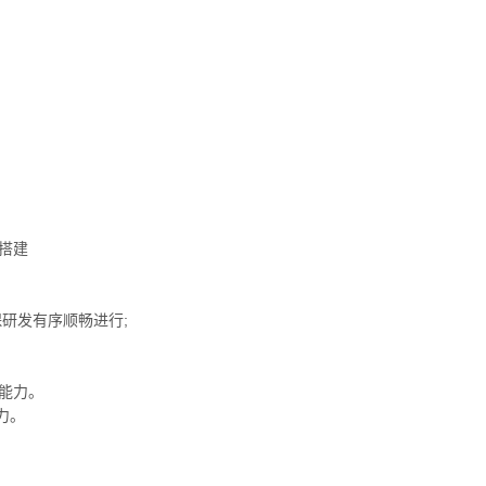
搭建
研发有序顺畅进行;
解能力。
力。