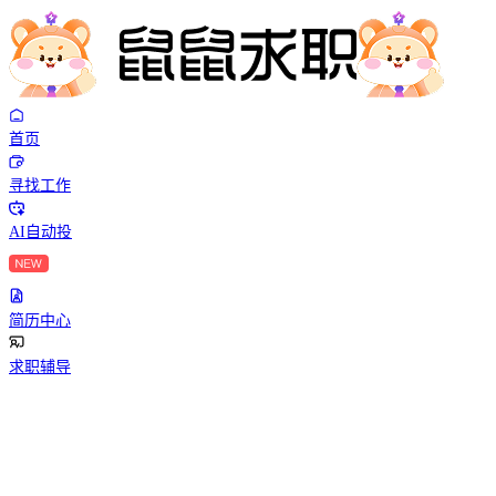
首页
寻找工作
AI自动投
简历中心
求职辅导