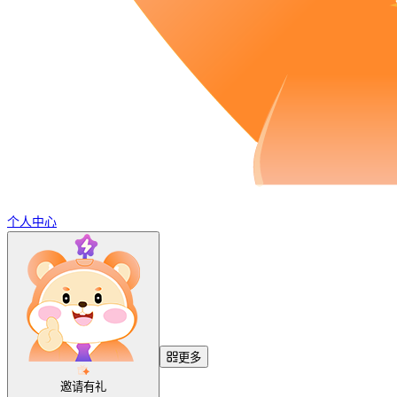
个人中心
更多
邀请有礼