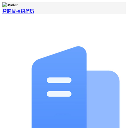
智聘鼠
校招
简历