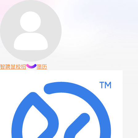
智聘鼠
校招
简历