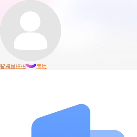
智聘鼠
校招
简历