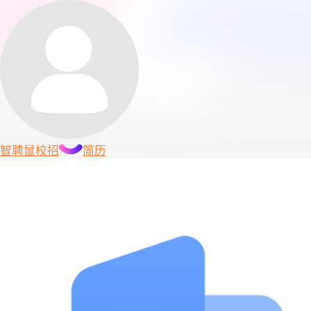
智聘鼠
校招
简历