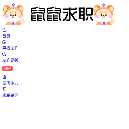
首页
寻找工作
AI自动投
简历中心
求职辅导