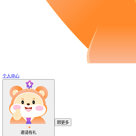
个人中心
更多
邀请有礼