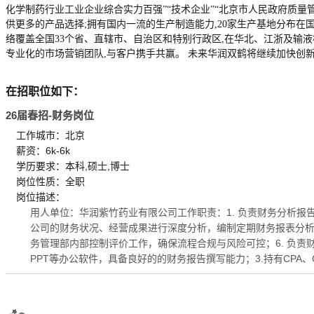
化学制药行业工业企业综合实力百强”“技术企业”“北京市人民政府质量
供更多的产品选择;拥有国内一流的生产制造能力,20家生产基地分布在
络覆盖全国33个省、直辖市、自治区和特别行政区,在华北、江浙及输
专业化的市场营销团队,与客户携手共赢。 未来华润双鹤将继续加快创
在招职位如下：
26届春招-财务岗位
工作城市：北京
薪资：6k-6k
学历要求：本科,硕士,博士
岗位性质：全职
岗位描述：
用人单位：华润紫竹药业有限公司工作职责：1. 负责财务分析报
公司的财务状况、经营成果进行深度分析，编制定期财务报表分析报
务管理部内部控制评价工作，确保流程合规与风险可控；6. 负责财
PPT等办公软件，具备良好的的财务报告撰写能力；3.持有CPA