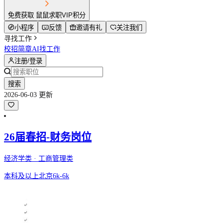
免费获取 鼠鼠求职VIP积分
小程序
反馈
邀请有礼
关注我们
寻找工作
校招简章
AI找工作
注册/登录
搜索
2026-06-03 更新
26届春招-财务岗位
经济学类 · 工商管理类
本科及以上
北京
6k-6k