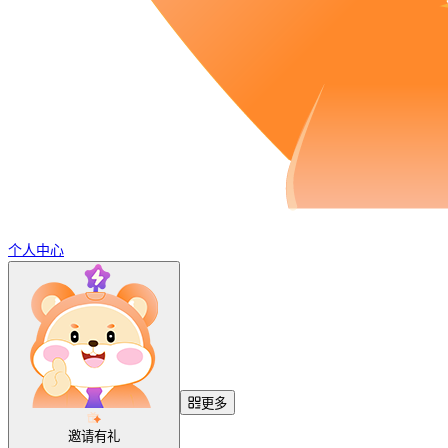
个人中心
更多
邀请有礼