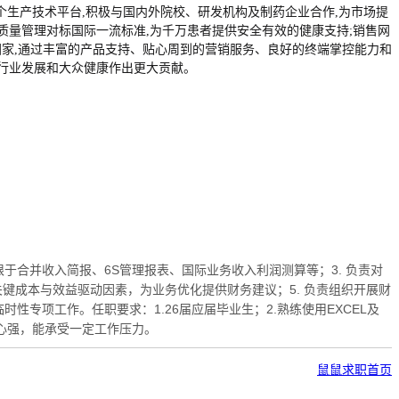
多个生产技术平台,积极与国内外院校、研发机构及制药企业合作,为市场提
,质量管理对标国际一流标准,为千万患者提供安全有效的健康支持;销售网
国家,通过丰富的产品支持、贴心周到的营销服务、良好的终端掌控能力和
为行业发展和大众健康作出更大贡献。
于合并收入简报、6S管理报表、国际业务收入利润测算等；3. 负责对
键成本与效益驱动因素，为业务优化提供财务建议；5. 负责组织开展财
性专项工作。任职要求：1.26届应届毕业生；2.熟练使用EXCEL及
任心强，能承受一定工作压力。
鼠鼠求职首页