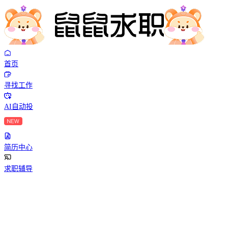
首页
寻找工作
AI自动投
简历中心
求职辅导