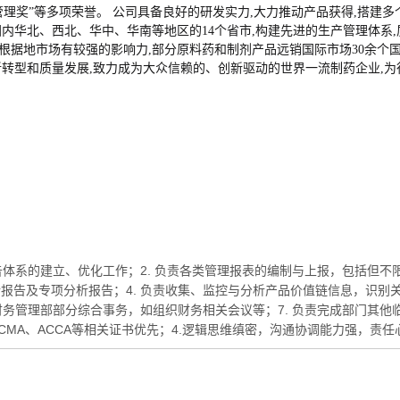
管理奖”等多项荣誉。 公司具备良好的研发实力,大力推动产品获得,搭建
国内华北、西北、华中、华南等地区的14个省市,构建先进的生产管理体系
液根据地市场有较强的影响力,部分原料药和制剂产品远销国际市场30余个
新转型和质量发展,致力成为大众信赖的、创新驱动的世界一流制药企业,
告体系的建立、优化工作；2. 负责各类管理报表的编制与上报，包括但不限
告及专项分析报告；4. 负责收集、监控与分析产品价值链信息，识别关
务管理部部分综合事务，如组织财务相关会议等；7. 负责完成部门其他临时
、CMA、ACCA等相关证书优先；4.逻辑思维缜密，沟通协调能力强，责