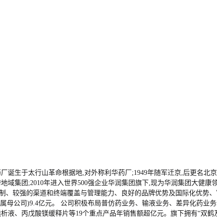
队药厂诞生于太行山革命根据地,对外称利华药厂;1949年随军迁京,后更名
跨地域集团;2010年进入世界500强企业华润集团旗下,现为华润集团大
控制、较强的渠道和终端覆盖与管理能力、良好的品牌优势及国际化优势、
润(归属母公司)9.4亿元。 公司积极布局普仿药业务、输液业务、差异化药
液、丙戊酸镁缓释片等19个重点产品年销售额超亿元。旗下拥有“双鹤及图”“