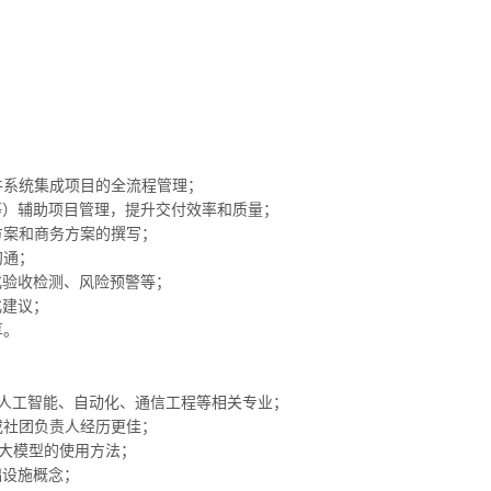
件系统集成项目的全流程管理；
试等）辅助项目管理，提升交付效率和质量；
方案和商务方案的撰写；
沟通；
化验收检测、风险预警等；
化建议；
享。
程、人工智能、自动化、通信工程等相关专业；
或社团负责人经历更佳；
流AI大模型的使用方法；
础设施概念；