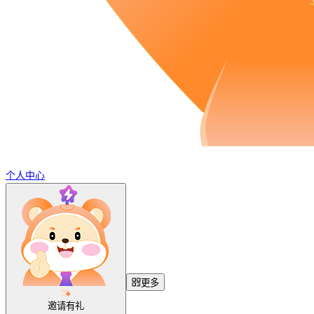
个人中心
更多
邀请有礼