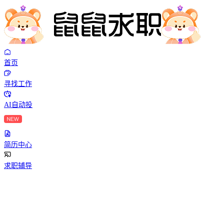
首页
寻找工作
AI自动投
简历中心
求职辅导