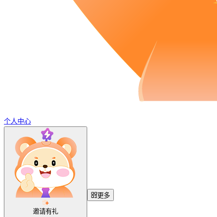
个人中心
更多
邀请有礼