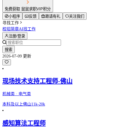
免费获取 鼠鼠求职VIP积分
小程序
反馈
邀请有礼
关注我们
寻找工作
校招简章
AI找工作
注册/登录
搜索
2026-07-09 更新
现场技术支持工程师-佛山
机械类 · 电气类
本科及以上
佛山
11k-20k
感知算法工程师