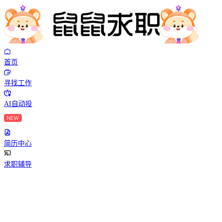
首页
寻找工作
AI自动投
简历中心
求职辅导