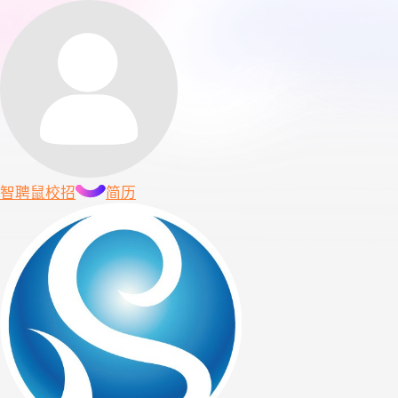
智聘鼠
校招
简历