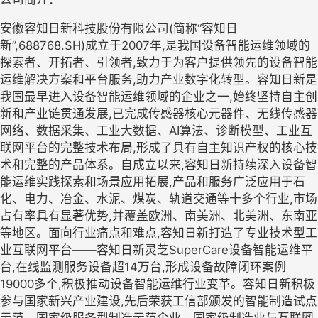
安徽容知日新科技股份有限公司(简称“容知日
新”,688768.SH)成立于2007年,是我国设备智能运维领域的
探索者、开拓者、引领者,致力于为客户提供领先的设备智能
运维解决方案和平台服务,助力产业数字化转型。容知日新是
我国最早进入设备智能运维领域的企业之一,始终坚持自主创
新和产业链贯通发展,已完成传感器核心元器件、无线传感器
网络、数据采集、工业大数据、AI算法、诊断模型、工业互
联网平台的完整技术布局,形成了具有自主知识产权的核心技
术和完整的产品体系。自成立以来,容知日新持续深入设备智
能运维实践探索和场景应用拓展,产品和服务广泛应用于石
化、电力、冶金、水泥、煤炭、轨道交通等十多个行业,市场
占有率具有显著优势,并覆盖欧洲、南美洲、北美洲、东南亚
等地区。面向行业痛点和难点,容知日新打造了专业技术型工
业互联网平台——容知日新灵芝SuperCare设备智能运维平
台,在线监测服务设备超14万台,形成设备故障闭环案例
19000多个,积极推动设备智能运维行业变革。容知日新积极
参与国家新兴产业建设,先后荣获工信部颁发的智能制造试点