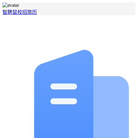
智聘鼠
校招
简历