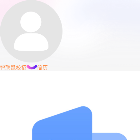
智聘鼠
校招
简历