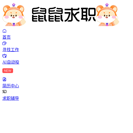
首页
寻找工作
AI自动投
简历中心
求职辅导