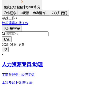
免费获取 鼠鼠求职VIP积分
小程序
反馈
邀请有礼
关注我们
寻找工作
校招简章
AI找工作
注册/登录
搜索
2026-06-04 更新
人力资源专员/助理
工商管理类 · 经济学类
本科及以上
淄博
5k-8k