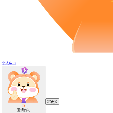
个人中心
更多
邀请有礼