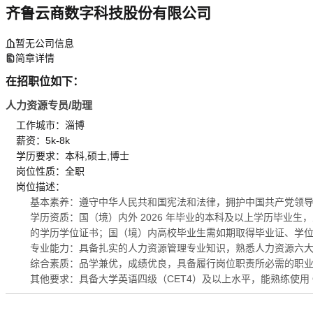
齐鲁云商数字科技股份有限公司
暂无公司信息
简章详情
在招职位如下：
人力资源专员/助理
工作城市：淄博
薪资：5k-8k
学历要求：本科,硕士,博士
岗位性质：全职
岗位描述：
基本素养：遵守中华人民共和国宪法和法律，拥护中国共产党领
学历资质：国（境）内外 2026 年毕业的本科及以上学历毕业生，
的学历学位证书；国（境）内高校毕业生需如期取得毕业证、学
专业能力：具备扎实的人力资源管理专业知识，熟悉人力资源六
综合素质：品学兼优，成绩优良，具备履行岗位职责所必需的职
其他要求：具备大学英语四级（CET4）及以上水平，能熟练使用 Off