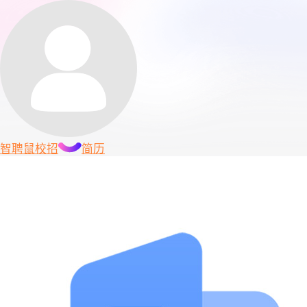
智聘鼠
校招
简历