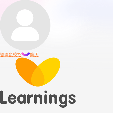
智聘鼠
校招
简历