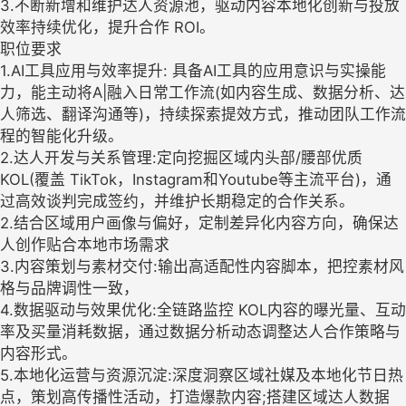
3.不断新增和维护达人资源池，驱动内容本地化创新与投放
效率持续优化，提升合作 ROI。
职位要求
1.AI工具应用与效率提升: 具备AI工具的应用意识与实操能
力，能主动将A|融入日常工作流(如内容生成、数据分析、达
人筛选、翻译沟通等)，持续探索提效方式，推动团队工作流
程的智能化升级。
2.达人开发与关系管理:定向挖掘区域内头部/腰部优质
KOL(覆盖 TikTok，Instagram和Youtube等主流平台)，通
过高效谈判完成签约，并维护长期稳定的合作关系。
2.结合区域用户画像与偏好，定制差异化内容方向，确保达
人创作贴合本地市场需求
3.内容策划与素材交付:输出高适配性内容脚本，把控素材风
格与品牌调性一致，
4.数据驱动与效果优化:全链路监控 KOL内容的曝光量、互动
率及买量消耗数据，通过数据分析动态调整达人合作策略与
内容形式。
5.本地化运营与资源沉淀:深度洞察区域社媒及本地化节日热
点，策划高传播性活动，打造爆款内容;搭建区域达人数据