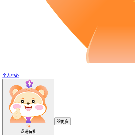
个人中心
更多
邀请有礼