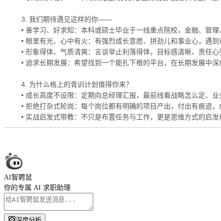
3. 我们期待遇见这样的你——
• 善学习、好求知：本科或硕士毕业于一线重点院校，金融、管
• 眼里有光、心中有火：有强烈成长意愿、拼劲儿和事业心，遇到
• 形象得体、气质清爽：言谈举止利落得体，目标感清晰、责任心
• 追求长期发展：希望找到一个能扎下根的平台，在长期发展中
4. 为什么格上的青训计划值得你来？
• 成长高度不设限：定期向总经理汇报，最前线看战略怎么定、
• 拒绝打杂式轮岗：每个岗位都有明确的项目产出，付出有痕迹
• 实战启发式带教：不只是布置任务与工作，更是思维方式的启
AI智聘鼠
你的专属 AI 求职助理
深度分析