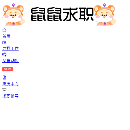
首页
寻找工作
AI自动投
简历中心
求职辅导