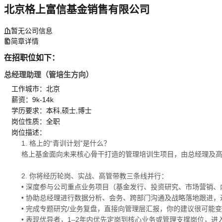
北京格上富信基金销售有限公司
暂无公司信息
简章详情
在招职位如下：
总经理助理（管培生方向）
工作城市：北京
薪资：9k-14k
学历要求：本科,硕士,博士
岗位性质：全职
岗位描述：
1. 格上的“青训计划”是什么？
格上基金面向未来核心骨干打造的管理培训生项目，由总经理及高
2. 你将经历轮岗、实战、高管带教三条线并行：
• 深度参与公司重点业务项目（基金发行、投资研究、市场营销
• 协助总经理进行数据分析、会务、跨部门沟通及战略落地跟进，近
• 完成专题研究/业务复盘，直接向管理层汇报，你的建议很可能
• 表现优异者，1–2年内优先定岗到核心业务或管理支撑岗位，进