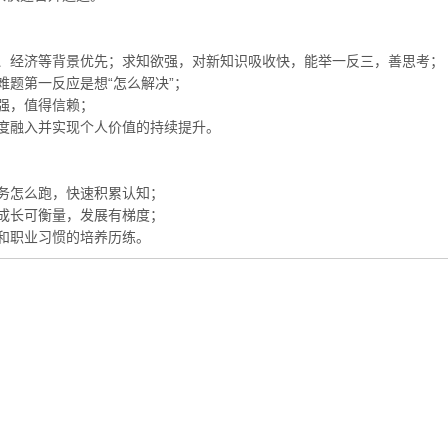
理、经济等背景优先；求知欲强，对新知识吸收快，能举一反三，善思考；
难题第一反应是想“怎么解决”；
强，值得信赖；
深度融入并实现个人价值的持续提升。
业务怎么跑，快速积累认知；
，成长可衡量，发展有梯度；
发和职业习惯的培养历练。