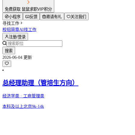
免费获取 鼠鼠求职VIP积分
小程序
反馈
邀请有礼
关注我们
寻找工作
校招简章
AI找工作
注册/登录
搜索
2026-06-04 更新
总经理助理（管培生方向）
经济学类 · 工商管理类
本科及以上
北京
9k-14k