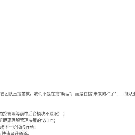
管团队直接带教。我们不是在找“助理”，而是在挑“未来的种子”——能
、内控管理等前中后台模块不设限）；
距离理解管理决策的“WHY”；
变成下一阶段的行动；
入快速晋升通道。