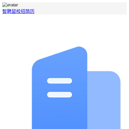
智聘鼠
校招
简历