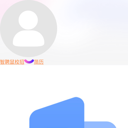
智聘鼠
校招
简历